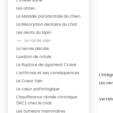
L’oreille saine
Les otites
La Maladie parodontale du chien
La Résorption dentaire du chat
Les dents du lapin
remove
Le rachis sain
La hernie discale
Luxation de rotule
La Rupture de Ligament Croisé
L’arthrose et ses conséquences
L’intég
Le Coeur Sain
Les ne
Le cœur pathologique
L’insuffisance rénale chronique
Vertèb
(IRC) chez le chat
Les tumeurs mammaires