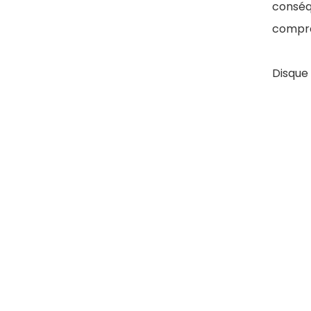
conséq
compre
Disque 