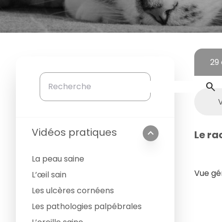
29 
search
Vidéos pratiques
expand_less
Le ra
La peau saine
Vue gé
L’œil sain
Les ulcères cornéens
Les pathologies palpébrales