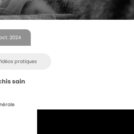
oct. 2024
Vidéos pratiques
chis sain
nérale