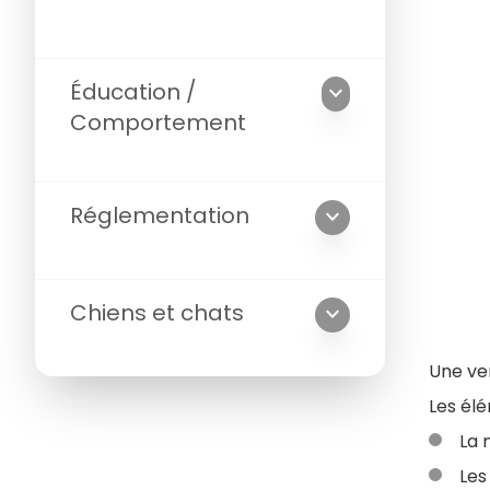
Éducation /
expand_more
Comportement
Réglementation
expand_more
Chiens et chats
expand_more
Une ve
Les élé
La 
Les