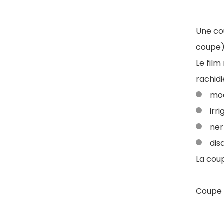
Une co
coupe)
Le fil
rachidi
moe
irr
ner
dis
La coup
Coupe 