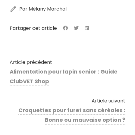
edit
Par Mélany Marchal
Partager cet article
Article précédent
Alimentation pour lapin senior : Guide
ClubVET Shop
Article suivant
Croquettes pour furet sans céréales :
Bonne ou mauvaise option ?