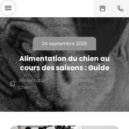
menu
storefront
chevron_left
Toutes les actualités
24 septembre 2025
Alimentation du chien au
cours des saisons : Guide
Alimentation,
Mélany
bookmark_border
edit
Chien
Marchal