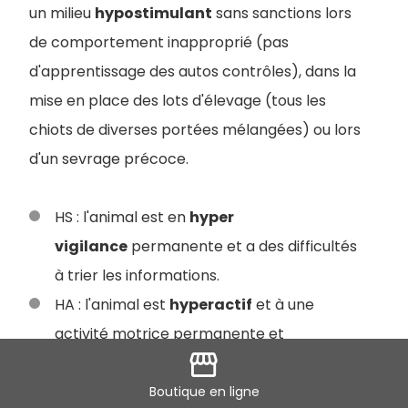
un milieu
hypostimulant
sans sanctions lors
de comportement inapproprié (pas
d'apprentissage des autos contrôles), dans la
mise en place des lots d'élevage (tous les
chiots de diverses portées mélangées) ou lors
d'un sevrage précoce.
HS : l'animal est en
hyper
vigilance
permanente et a des difficultés
à trier les informations.
HA : l'animal est
hyperactif
et à une
activité motrice permanente et
storefront
incontrôlée.
Boutique
en ligne