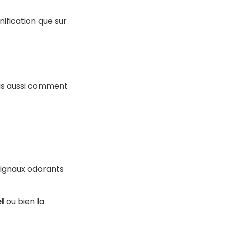
ification que sur
ais aussi comment
 signaux odorants
l
ou bien la