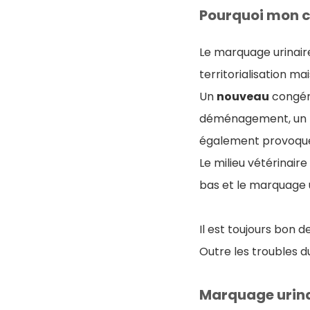
Pourquoi mon 
Le marquage urinaire 
territorialisation ma
Un
nouveau
congénè
déménagement, un
également provoqu
Le milieu vétérinair
bas et le marquage u
Il est toujours bon d
Outre les troubles 
Marquage urina