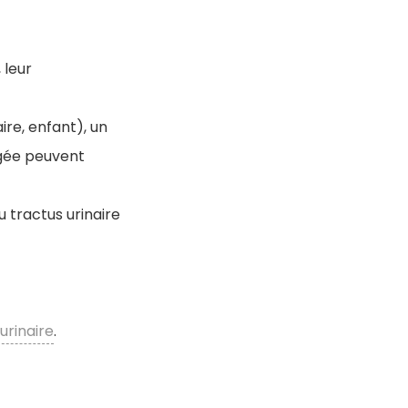
 leur
re, enfant), un
ngée peuvent
u tractus urinaire
urinaire
.