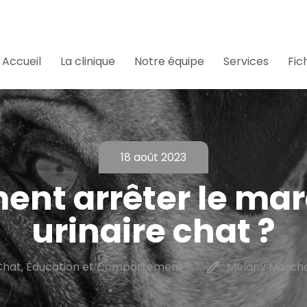
Accueil
La clinique
Notre équipe
Services
Fic
18 août 2023
nt arrêter le ma
urinaire chat ?
edit
Chat, Éducation et Comportement
Mélany Marcha