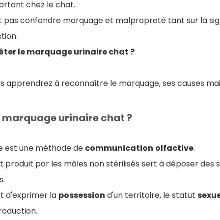
rtant chez le chat.
t pas confondre marquage et malpropreté tant sur la sign
stion.
ter le marquage urinaire chat ?
ous apprendrez à reconnaître le marquage, ses causes m
e marquage urinaire chat ?
re est une méthode de
communication
olfactive
.
ent produit par les mâles non stérilisés sert à déposer des
s.
 d'exprimer la
possession
d'un territoire, le statut
sexue
production.