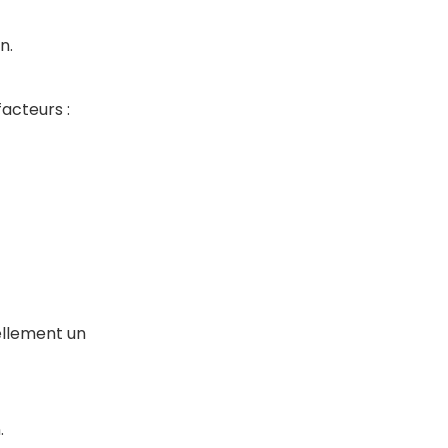
on.
facteurs :
llement un
.